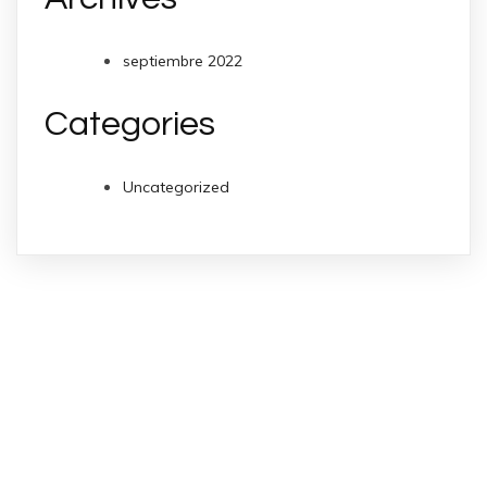
septiembre 2022
Categories
Uncategorized