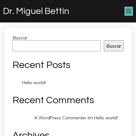
Dr. Miguel Bettin
Buscar
Buscar
Recent Posts
Hello world!
Recent Comments
en
A WordPress Commenter
Hello world!
Archives