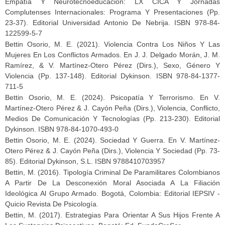
Empatía Y Neurotecnoeducación: LX CICA Y Jornadas
Complutenses Internacionales: Programa Y Presentaciones (pp.
23-37). Editorial Universidad Antonio De Nebrija. ISBN 978-84-
122599-5-7
Bettin Osorio, M. E. (2021). Violencia Contra Los Niños Y Las
Mujeres En Los Conflictos Armados. En J. J. Delgado Morán, J. M.
Ramírez, & V. Martínez-Otero Pérez (Dirs.), Sexo, Género Y
Violencia (pp. 137-148). Editorial Dykinson. ISBN 978-84-1377-
711-5
Bettin Osorio, M. E. (2024). Psicopatía Y Terrorismo. En V.
Martínez-Otero Pérez & J. Cayón Peña (Dirs.), Violencia, Conflicto,
Medios De Comunicación Y Tecnologías (pp. 213-230). Editorial
Dykinson. ISBN 978-84-1070-493-0
Bettin Osorio, M. E. (2024). Sociedad Y Guerra. En V. Martínez-
Otero Pérez & J. Cayón Peña (Dirs.), Violencia Y Sociedad (pp. 73-
85). Editorial Dykinson, S.L. ISBN 9788410703957
Bettin, M. (2016). Tipología Criminal De Paramilitares Colombianos
A Partir De La Desconexión Moral Asociada A La Filiación
Ideológica Al Grupo Armado. Bogotá, Colombia: Editorial IEPSIV -
Quicio Revista De Psicología.
Bettin, M. (2017). Estrategias Para Orientar A Sus Hijos Frente A