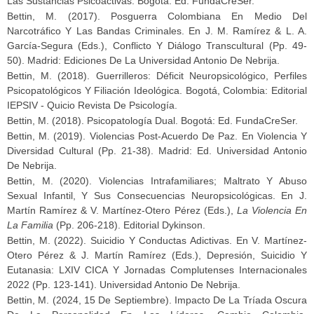
Las Sustancias Psicoactivas. Bogotá: Ed. FundaCreSer.
Bettin, M. (2017). Posguerra Colombiana En Medio Del
Narcotráfico Y Las Bandas Criminales. En J. M. Ramírez & L. A.
García-Segura (Eds.), Conflicto Y Diálogo Transcultural (pp. 49-
50). Madrid: Ediciones De La Universidad Antonio De Nebrija.
Bettin, M. (2018). Guerrilleros: Déficit Neuropsicológico, Perfiles
Psicopatológicos Y Filiación Ideológica. Bogotá, Colombia: Editorial
IEPSIV - Quicio Revista De Psicología.
Bettin, M. (2018). Psicopatología Dual. Bogotá: Ed. FundaCreSer.
Bettin, M. (2019). Violencias Post-Acuerdo De Paz. En Violencia Y
Diversidad Cultural (pp. 21-38). Madrid: Ed. Universidad Antonio
De Nebrija.
Bettin, M. (2020). Violencias Intrafamiliares; Maltrato Y Abuso
Sexual Infantil, Y Sus Consecuencias Neuropsicológicas. En J.
Martín Ramírez & V. Martínez-Otero Pérez (Eds.),
La Violencia En
La Familia
(pp. 206-218). Editorial Dykinson.
Bettin, M. (2022). Suicidio Y Conductas Adictivas. En V. Martínez-
Otero Pérez & J. Martín Ramírez (Eds.), Depresión, Suicidio Y
Eutanasia: LXIV CICA Y Jornadas Complutenses Internacionales
2022 (pp. 123-141). Universidad Antonio De Nebrija.
Bettin, M. (2024, 15 De Septiembre). Impacto De La Tríada Oscura