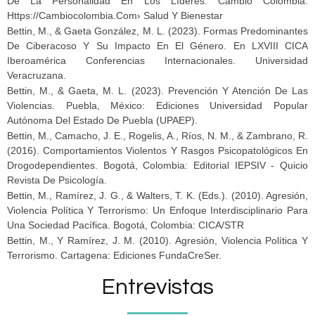
De La Personalidad En Los Líderes. Cambio Colombia.
Https://cambiocolombia.com› Salud Y Bienestar
Bettin, M., & Gaeta González, M. L. (2023). Formas Predominantes
De Ciberacoso Y Su Impacto En El Género. En LXVIII CICA
Iberoamérica Conferencias Internacionales. Universidad
Veracruzana.
Bettin, M., & Gaeta, M. L. (2023). Prevención Y Atención De Las
Violencias. Puebla, México: Ediciones Universidad Popular
Autónoma Del Estado De Puebla (UPAEP).
Bettin, M., Camacho, J. E., Rogelis, A., Ríos, N. M., & Zambrano, R.
(2016). Comportamientos Violentos Y Rasgos Psicopatológicos En
Drogodependientes. Bogotá, Colombia: Editorial IEPSIV - Quicio
Revista De Psicología.
Bettin, M., Ramírez, J. G., & Walters, T. K. (Eds.). (2010). Agresión,
Violencia Política Y Terrorismo: Un Enfoque Interdisciplinario Para
Una Sociedad Pacífica. Bogotá, Colombia: CICA/STR
Bettin, M., Y Ramírez, J. M. (2010). Agresión, Violencia Política Y
Terrorismo. Cartagena: Ediciones FundaCreSer.
Entrevistas